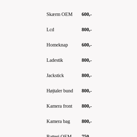
Skærm OEM
600,-
Lcd
800,-
Homeknap
600,-
Ladestik
800,-
Jackstick
800,-
Højtaler bund
800,-
Kamera front
800,-
Kamera bag
800,-
Batteri OEM
750,-