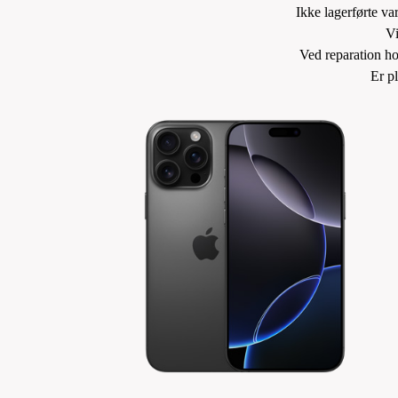
Ikke lagerførte va
Vi
Ved reparation h
Er p